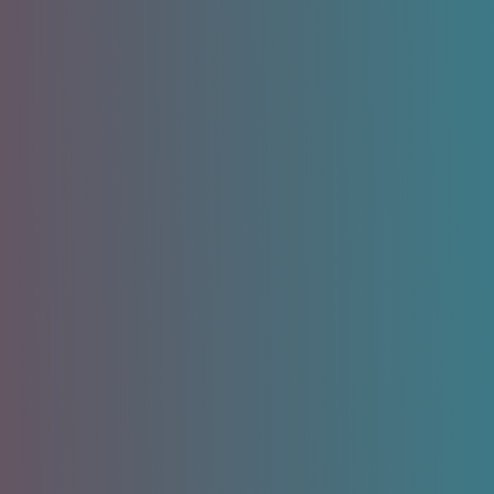
Преимущества:
Использование
4
парсера
Копирование информации с других сайтов
поставщиков или конкурентов
Сбор названий товаров, описаний, характеристик
и т.д.
Загрузка изображений
Преимущества:
Недостатки: