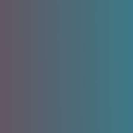
Недостатки:
Загрузка через
3
XML-фиды
Получение структурированного файла с товарами
от поставщика
Форматы: XML, YML
Автоматическая загрузка всех позиций