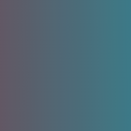
Недостатки:
Интеграция с 1С или
2
МойСклад
Товары на сайте синхронизируются с 1С
Обновления происходят автоматически или по
запросу
Обычно полная выгрузка товаров выполняется
ночью для снижения нагрузки на 1С
Преимущества: