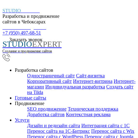
STUDIO
EXPERT
Разработка и продвижение
сайтов в
Чебоксарах
Пн. – Пт.: с 9:00 до 18:00
+7 (950) 497-68-51
Заказать звонок
STUDIO
EXPERT
Создание и продвижение сайтов
Разработка сайтов
Одностраничный сайт
Cайт-визитка
Корпоративный сайт
Интернет-витрина
Интернет-
магазин
Индивидуальная разработка
Создать сайт
на Tilda
Готовые сайты
Продвижение
SEO продвижение
Техническая поддержка
Доработка сайтов
Контекстная реклама
Услуги
Дизайн и редизайн сайта
Интеграция сайта с 1С
Перенос сайта на 1С-Битрикс
Перенос сайта с Wix
Перенос сайта с WordPress
Перенос сайта с Joomla