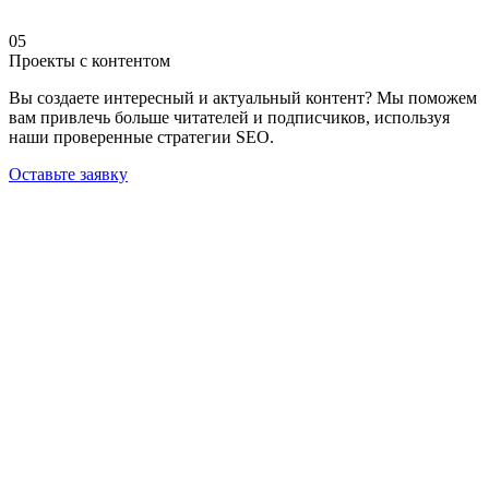
05
Проекты с контентом
Вы создаете интересный и актуальный контент? Мы поможем
вам привлечь больше читателей и подписчиков, используя
наши проверенные стратегии SEO.
Оставьте заявку
Какие виды привлечения клиентов являются на
сегодняшний день наиболее перспективными?
Это повышение позиций ресурса в интернете через системы
поиска Яндекс, Google, Rambler, Mail.ru и через контекстную
рекламу. Эффект последней - быстрый, но краткосрочный.
Эффект продвижения в поисковых системах - долгосрочный,
но недостаточно быстрый (от 3 до 7 недель). Поэтому
контекстная реклама используется как дополнение поискового
продвижения. Почему продвижение через поисковики более
выгодный способ раскрутки, нежели контекстная реклама.
Дело здесь, во-первых, в низкой стоимости привлеченного
посетителя. Высококонкурентные сферы тратят на
контекстную рекламу большие деньги , поэтому стоимость