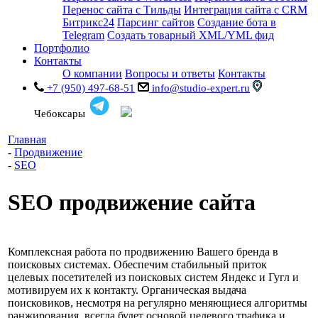
Перенос сайта с Тильды
Интеграция сайта с CRM
Битрикс24
Парсинг сайтов
Создание бота в
Telegram
Создать товарный XML/YML фид
Портфолио
Контакты
О компании
Вопросы и ответы
Контакты
+7 (950) 497-68-51
info@studio-expert.ru
Чебоксары
Главная
-
Продвижение
-
SEO
SEO продвижение сайта
Комплексная работа по продвижению Вашего бренда в
поисковых системах. Обеспечим стабильный приток
целевых посетителей из поисковых систем Яндекс и Гугл и
мотивируем их к контакту. Органическая выдача
поисковиков, несмотря на регулярно меняющиеся алгоритмы
ранжирования, всегда будет основой целевого трафика и