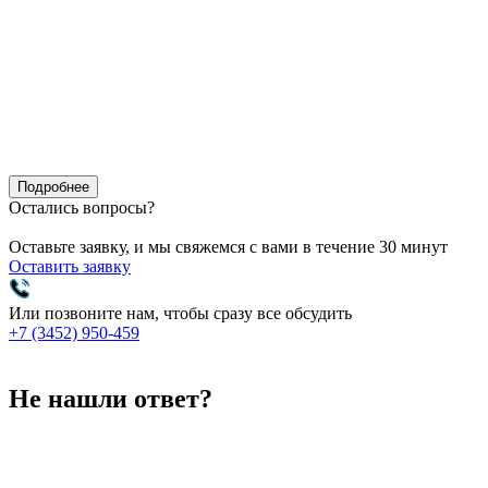
перехода здесь достигает значительной суммы (от 300-700р.за
посетителя). При продвижении сайтов через поисковики эта
сумма во много раз ниже. Во-вторых, немаловажное значение
имеет долгосрочность эффекта и широкий охват аудитории.
Действие контекстной рекламы заканчивается с окончанием
рекламного бюджета. Если же сайт достиг позиции топ-10 и
более, то эффект от этого длится долго, стабильно приводя к
вам целевую аудиторию.
Подробнее
Остались вопросы?
Оставьте заявку, и мы свяжемся с вами в течение 30 минут
Оставить заявку
Или позвоните нам, чтобы сразу все обсудить
+7 (3452) 950-459
Не нашли ответ?
Не можете найти ответ на свой вопрос? Разрешите помочь!