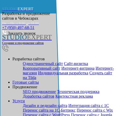
STUDIO
EXPERT
Разработка и продвижение
сайтов в
Чебоксарах
Пн. – Пт.: с 9:00 до 18:00
+7 (950) 497-68-51
Заказать звонок
STUDIO
EXPERT
Создание и продвижение сайтов
Разработка сайтов
Одностраничный сайт
Cайт-визитка
Корпоративный сайт
Интернет-витрина
Интернет-
магазин
Индивидуальная разработка
Создать сайт
на Tilda
Готовые сайты
Продвижение
SEO продвижение
Техническая поддержка
Доработка сайтов
Контекстная реклама
Услуги
Дизайн и редизайн сайта
Интеграция сайта с 1С
Перенос сайта на 1С-Битрикс
Перенос сайта с Wix
Перенос сайта с WordPress
Перенос сайта с Joomla