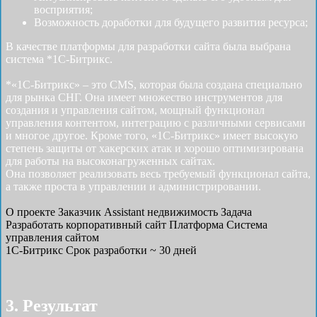
восприятия;
Возможность доработки для будущего развития ресурса;
В качестве платформы для разработки сайта была выбрана
система *1С-Битрикс.
*«1С-Битрикс» – это CMS, которая была создана специально
для рынка СНГ. Она имеет множество инструментов для
создания и управления сайтом, мощный функционал
управления контентом, интеграцию с различными сервисами
и многое другое. Кроме того, «1С-Битрикс» имеет высокую
степень защиты от хакерских атак и хорошо оптимизирована
для работы на высоконагруженных сайтах.
Она позволяет реализовать весь требуемый функционал сайта,
а также проста в управлении и администрировании.
О проекте
Заказчик
Assistant недвижимость
Задача
Разработать корпоративный сайт
Платформа
Система
управления сайтом
1С-Битрикс
Срок разработки
~ 30 дней
3. Результат