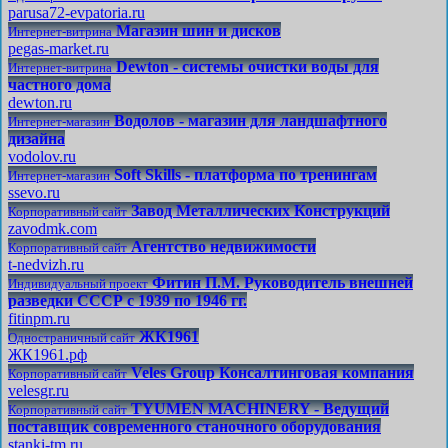
parusa72-evpatoria.ru
Магазин шин и дисков
Интернет-витрина
pegas-market.ru
Dewton - системы очистки воды для
Интернет-витрина
частного дома
dewton.ru
Водолов - магазин для ландшафтного
Интернет-магазин
дизайна
vodolov.ru
Soft Skills - платформа по тренингам
Интернет-магазин
ssevo.ru
Завод Металлических Конструкций
Корпоративный сайт
zavodmk.com
Агентство недвижимости
Корпоративный сайт
t-nedvizh.ru
Фитин П.М. Руководитель внешней
Индивидуальный проект
разведки СССР с 1939 по 1946 гг.
fitinpm.ru
ЖК1961
Одностраничный сайт
ЖК1961.рф
Veles Group Консалтинговая компания
Корпоративный сайт
velesgr.ru
TYUMEN MACHINERY - Ведущий
Корпоративный сайт
поставщик современного станочного оборудования
stanki-tm.ru