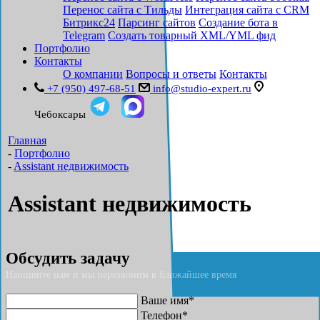
Перенос сайта с Тильды
Интеграция сайта с CRM
Битрикс24
Парсинг сайтов
Создание бота в
Telegram
Создать товарный XML/YML фид
Портфолио
Контакты
О компании
Вопросы и ответы
Контакты
+7 (950) 497-68-51
info@studio-expert.ru
Чебоксары
Главная
-
Портфолио
-
Assistant недвижимость
Assistant недвижимость
Обсудить задачу
Напишите нам и мы перезвоним в ближайшее время
Ваше имя*
Телефон*