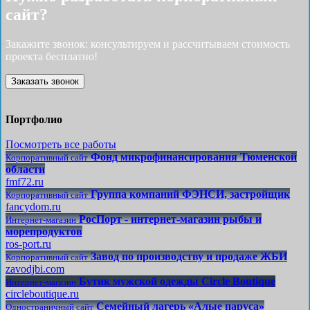
сайт?
Закажите звонок: консультируем и рассчитываем стоимость
проекта бесплатно!
Заказать звонок
Портфолио
Посмотреть все работы
Фонд микрофинансирования Тюменской
Корпоративный сайт
области
fmf72.ru
Группа компаний ФЭНСИ, застройщик
Корпоративный сайт
fancydom.ru
РосПорт - интернет-магазин рыбы и
Интернет-магазин
морепродуктов
ros-port.ru
Завод по производству и продаже ЖБИ
Корпоративный сайт
zavodjbi.com
Бутик мужской одежды Circle Boutique
Интернет-магазин
circleboutique.ru
Семейный лагерь «Алые паруса»
Одностраничный сайт