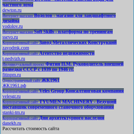
частного дома
dewton.ru
Водолов - магазин для ландшафтного
Интернет-магазин
дизайна
vodolov.ru
Soft Skills - платформа по тренингам
Интернет-магазин
ssevo.ru
Завод Металлических Конструкций
Корпоративный сайт
zavodmk.com
Агентство недвижимости
Корпоративный сайт
t-nedvizh.ru
Фитин П.М. Руководитель внешней
Индивидуальный проект
разведки СССР с 1939 по 1946 гг.
fitinpm.ru
ЖК1961
Одностраничный сайт
ЖК1961.рф
Veles Group Консалтинговая компания
Корпоративный сайт
velesgr.ru
TYUMEN MACHINERY - Ведущий
Корпоративный сайт
поставщик современного станочного оборудования
stanki-tm.ru
Дни архитектурного наследия
Корпоративный сайт
danekb.ru
Рассчитать стоимость сайта