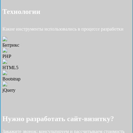
Технологии
Какие инструменты использовались в процессе разработки
Битрикс
PHP
HTML5
Bootstrap
jQuery
Нужно разработать cайт-визитку?
Закажите звонок: консультируем и рассчитываем стоимость