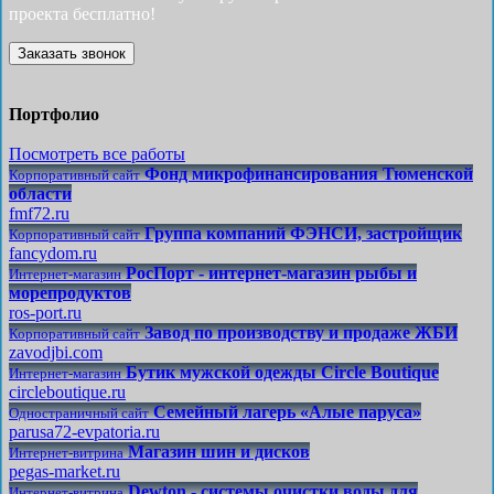
проекта бесплатно!
Заказать звонок
Портфолио
Посмотреть все работы
Фонд микрофинансирования Тюменской
Корпоративный сайт
области
fmf72.ru
Группа компаний ФЭНСИ, застройщик
Корпоративный сайт
fancydom.ru
РосПорт - интернет-магазин рыбы и
Интернет-магазин
морепродуктов
ros-port.ru
Завод по производству и продаже ЖБИ
Корпоративный сайт
zavodjbi.com
Бутик мужской одежды Circle Boutique
Интернет-магазин
circleboutique.ru
Семейный лагерь «Алые паруса»
Одностраничный сайт
parusa72-evpatoria.ru
Магазин шин и дисков
Интернет-витрина
pegas-market.ru
Dewton - системы очистки воды для
Интернет-витрина