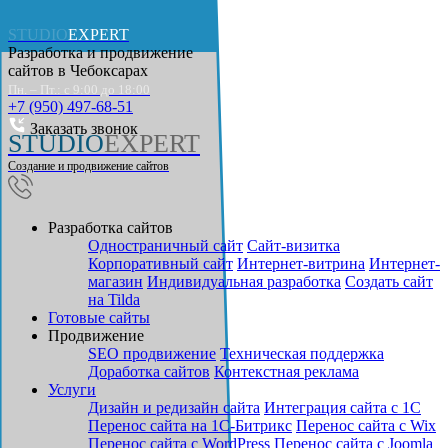
STUDIO
EXPERT
Разработка и продвижение
сайтов в
Чебоксарах
Пн. – Пт.: с 9:00 до 18:00
+7 (950) 497-68-51
Заказать звонок
STUDIO
EXPERT
Создание и продвижение сайтов
Разработка сайтов
Одностраничный сайт
Cайт-визитка
Корпоративный сайт
Интернет-витрина
Интернет-
магазин
Индивидуальная разработка
Создать сайт
на Tilda
Готовые сайты
Продвижение
SEO продвижение
Техническая поддержка
Доработка сайтов
Контекстная реклама
Услуги
Дизайн и редизайн сайта
Интеграция сайта с 1С
Перенос сайта на 1С-Битрикс
Перенос сайта с Wix
Перенос сайта с WordPress
Перенос сайта с Joomla