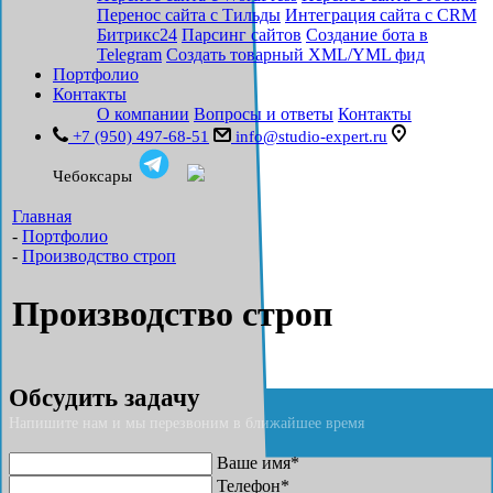
Перенос сайта с Тильды
Интеграция сайта с CRM
Битрикс24
Парсинг сайтов
Создание бота в
Telegram
Создать товарный XML/YML фид
Портфолио
Контакты
О компании
Вопросы и ответы
Контакты
+7 (950) 497-68-51
info@studio-expert.ru
Чебоксары
Главная
-
Портфолио
-
Производство строп
Производство строп
Обсудить задачу
Напишите нам и мы перезвоним в ближайшее время
Ваше имя*
Телефон*