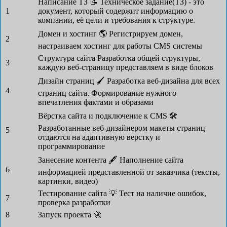
Написание ТЗ 📝
Техническое задание(ТЗ) - это
1
документ, который содержит информацию о
компании, её цели и требования к структуре.
Домен и хостинг 🌎
Регистрируем домен,
2
настраиваем хостинг для работы CMS системы
Структура сайта
Разработка общей структуры,
3
каждую веб-страницу представляем в виде блоков
Дизайн страниц 🖌
Разработка веб-дизайна для всех
4
страниц сайта. Формирование нужного
впечатления фактами и образами
Вёрстка сайта и подключение к CMS 🛠
Разработанные веб-дизайнером макеты страниц
5
отдаются на адаптивную верстку и
программирование
Занесение контента 🖋
Наполнение сайта
6
информацией представленной от заказчика (тексты,
картинки, видео)
Тестирование сайта 💡
Тест на наличие ошибок,
7
проверка разработки
8
Запуск проекта 🚀