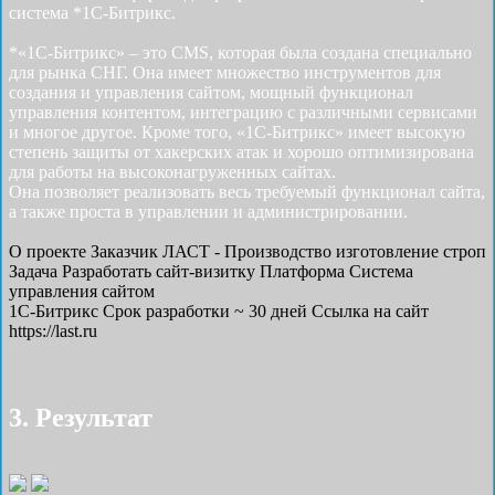
система *1С-Битрикс.
*«1С-Битрикс» – это CMS, которая была создана специально
для рынка СНГ. Она имеет множество инструментов для
создания и управления сайтом, мощный функционал
управления контентом, интеграцию с различными сервисами
и многое другое. Кроме того, «1С-Битрикс» имеет высокую
степень защиты от хакерских атак и хорошо оптимизирована
для работы на высоконагруженных сайтах.
Она позволяет реализовать весь требуемый функционал сайта,
а также проста в управлении и администрировании.
О проекте
Заказчик
ЛАСТ - Производство изготовление строп
Задача
Разработать cайт-визитку
Платформа
Система
управления сайтом
1С-Битрикс
Срок разработки
~ 30 дней
Ссылка на сайт
https://last.ru
3. Результат