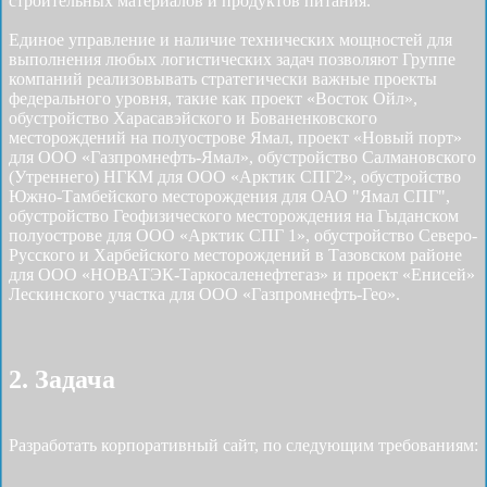
строительных материалов и продуктов питания.
Единое управление и наличие технических мощностей для
выполнения любых логистических задач позволяют Группе
компаний реализовывать стратегически важные проекты
федерального уровня, такие как проект «Восток Ойл»,
обустройство Харасавэйского и Бованенковского
месторождений на полуострове Ямал, проект «Новый порт»
для ООО «Газпромнефть-Ямал», обустройство Салмановского
(Утреннего) НГКМ для ООО «Арктик СПГ2», обустройство
Южно-Тамбейского месторождения для ОАО "Ямал СПГ",
обустройство Геофизического месторождения на Гыданском
полуострове для ООО «Арктик СПГ 1», обустройство Северо-
Русского и Харбейского месторождений в Тазовском районе
для ООО «НОВАТЭК-Таркосаленефтегаз» и проект «Енисей»
Лескинского участка для ООО «Газпромнефть-Гео».
2. Задача
Разработать корпоративный сайт, по следующим требованиям: