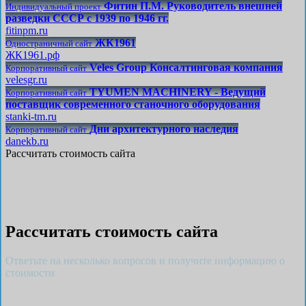
Фитин П.М. Руководитель внешней
Индивидуальный проект
разведки СССР с 1939 по 1946 гг.
fitinpm.ru
ЖК1961
Одностраничный сайт
ЖК1961.рф
Veles Group Консалтинговая компания
Корпоративный сайт
velesgr.ru
TYUMEN MACHINERY - Ведущий
Корпоративный сайт
поставщик современного станочного оборудования
stanki-tm.ru
Дни архитектурного наследия
Корпоративный сайт
danekb.ru
Рассчитать стоимость сайта
Рассчитать стоимость сайта
Ответьте на несколько вопросов и получите информацию о
стоимости