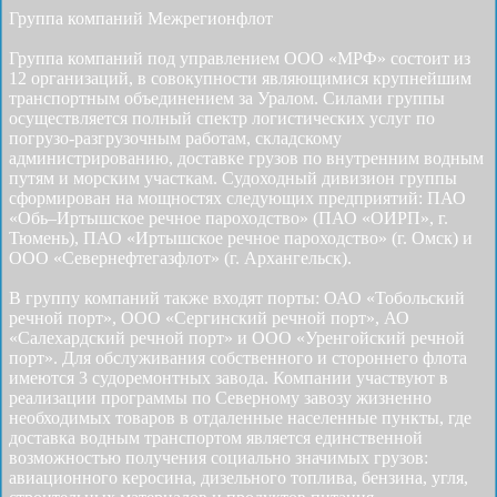
Группа компаний Межрегионфлот
Группа компаний под управлением ООО «МРФ» состоит из
12 организаций, в совокупности являющимися крупнейшим
транспортным объединением за Уралом. Силами группы
осуществляется полный спектр логистических услуг по
погрузо-разгрузочным работам, складскому
администрированию, доставке грузов по внутренним водным
путям и морским участкам. Судоходный дивизион группы
сформирован на мощностях следующих предприятий: ПАО
«Обь–Иртышское речное пароходство» (ПАО «ОИРП», г.
Тюмень), ПАО «Иртышское речное пароходство» (г. Омск) и
ООО «Севернефтегазфлот» (г. Архангельск).
В группу компаний также входят порты: ОАО «Тобольский
речной порт», ООО «Сергинский речной порт», АО
«Салехардский речной порт» и ООО «Уренгойский речной
порт». Для обслуживания собственного и стороннего флота
имеются 3 судоремонтных завода. Компании участвуют в
реализации программы по Северному завозу жизненно
необходимых товаров в отдаленные населенные пункты, где
доставка водным транспортом является единственной
возможностью получения социально значимых грузов:
авиационного керосина, дизельного топлива, бензина, угля,