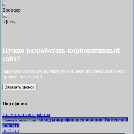
Bootstrap
jQuery
Нужно разработать корпоративный
сайт?
Закажите звонок: консультируем и рассчитываем стоимость
проекта бесплатно!
Заказать звонок
Портфолио
Посмотреть все работы
Фонд микрофинансирования Тюменской
Корпоративный сайт
области
fmf72.ru