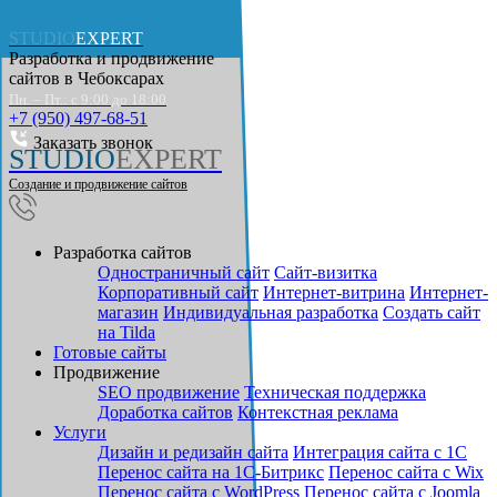
STUDIO
EXPERT
Разработка и продвижение
сайтов в
Чебоксарах
Пн. – Пт.: с 9:00 до 18:00
+7 (950) 497-68-51
Заказать звонок
STUDIO
EXPERT
Создание и продвижение сайтов
Разработка сайтов
Одностраничный сайт
Cайт-визитка
Корпоративный сайт
Интернет-витрина
Интернет-
магазин
Индивидуальная разработка
Создать сайт
на Tilda
Готовые сайты
Продвижение
SEO продвижение
Техническая поддержка
Доработка сайтов
Контекстная реклама
Услуги
Дизайн и редизайн сайта
Интеграция сайта с 1С
Перенос сайта на 1С-Битрикс
Перенос сайта с Wix
Перенос сайта с WordPress
Перенос сайта с Joomla