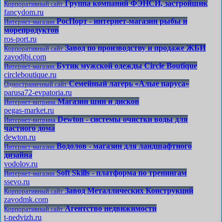
Группа компаний ФЭНСИ, застройщик
Корпоративный сайт
fancydom.ru
РосПорт - интернет-магазин рыбы и
Интернет-магазин
морепродуктов
ros-port.ru
Завод по производству и продаже ЖБИ
Корпоративный сайт
zavodjbi.com
Бутик мужской одежды Circle Boutique
Интернет-магазин
circleboutique.ru
Семейный лагерь «Алые паруса»
Одностраничный сайт
parusa72-evpatoria.ru
Магазин шин и дисков
Интернет-витрина
pegas-market.ru
Dewton - системы очистки воды для
Интернет-витрина
частного дома
dewton.ru
Водолов - магазин для ландшафтного
Интернет-магазин
дизайна
vodolov.ru
Soft Skills - платформа по тренингам
Интернет-магазин
ssevo.ru
Завод Металлических Конструкций
Корпоративный сайт
zavodmk.com
Агентство недвижимости
Корпоративный сайт
t-nedvizh.ru