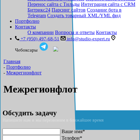
Перенос сайта с Тильды
Интеграция сайта с CRM
Битрикс24
Парсинг сайтов
Создание бота в
Telegram
Создать товарный XML/YML фид
Портфолио
Контакты
О компании
Вопросы и ответы
Контакты
+7 (950) 497-68-51
info@studio-expert.ru
Чебоксары
Главная
-
Портфолио
-
Межрегионфлот
Межрегионфлот
Обсудить задачу
Напишите нам и мы перезвоним в ближайшее время
Ваше имя*
Телефон*