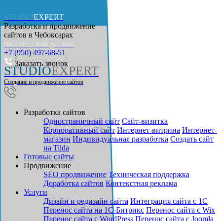
STUDIO
EXPERT
Разработка и продвижение
сайтов в
Чебоксарах
Пн. – Пт.: с 9:00 до 18:00
+7 (950) 497-68-51
Заказать звонок
STUDIO
EXPERT
Создание и продвижение сайтов
Разработка сайтов
Одностраничный сайт
Cайт-визитка
Корпоративный сайт
Интернет-витрина
Интернет-
магазин
Индивидуальная разработка
Создать сайт
на Tilda
Готовые сайты
Продвижение
SEO продвижение
Техническая поддержка
Доработка сайтов
Контекстная реклама
Услуги
Дизайн и редизайн сайта
Интеграция сайта с 1С
Перенос сайта на 1С-Битрикс
Перенос сайта с Wix
Перенос сайта с WordPress
Перенос сайта с Joomla