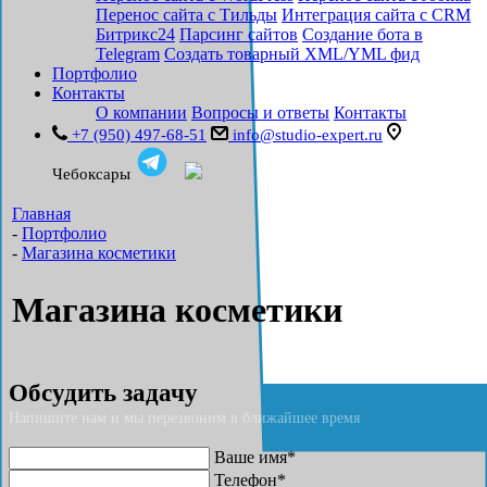
Перенос сайта с Тильды
Интеграция сайта с CRM
Битрикс24
Парсинг сайтов
Создание бота в
Telegram
Создать товарный XML/YML фид
Портфолио
Контакты
О компании
Вопросы и ответы
Контакты
+7 (950) 497-68-51
info@studio-expert.ru
Чебоксары
Главная
-
Портфолио
-
Магазина косметики
Магазина косметики
Обсудить задачу
Напишите нам и мы перезвоним в ближайшее время
Ваше имя*
Телефон*