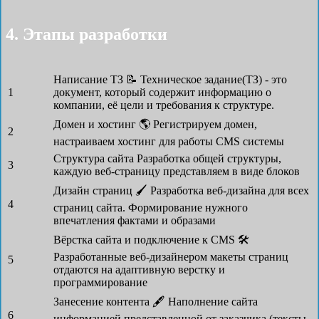
4. Этапы разработки
Написание ТЗ 📝
Техническое задание(ТЗ) - это
1
документ, который содержит информацию о
компании, её цели и требования к структуре.
Домен и хостинг 🌎
Регистрируем домен,
2
настраиваем хостинг для работы CMS системы
Структура сайта
Разработка общей структуры,
3
каждую веб-страницу представляем в виде блоков
Дизайн страниц 🖌
Разработка веб-дизайна для всех
4
страниц сайта. Формирование нужного
впечатления фактами и образами
Вёрстка сайта и подключение к CMS 🛠
Разработанные веб-дизайнером макеты страниц
5
отдаются на адаптивную верстку и
программирование
Занесение контента 🖋
Наполнение сайта
6
информацией представленной от заказчика (тексты,