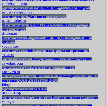
circleboutique.ru
Семейный лагерь «Алые паруса»
Одностраничный сайт
parusa72-evpatoria.ru
Магазин шин и дисков
Интернет-витрина
pegas-market.ru
Dewton - системы очистки воды для
Интернет-витрина
частного дома
dewton.ru
Водолов - магазин для ландшафтного
Интернет-магазин
дизайна
vodolov.ru
Soft Skills - платформа по тренингам
Интернет-магазин
ssevo.ru
Завод Металлических Конструкций
Корпоративный сайт
zavodmk.com
Агентство недвижимости
Корпоративный сайт
t-nedvizh.ru
Фитин П.М. Руководитель внешней
Индивидуальный проект
разведки СССР с 1939 по 1946 гг.
fitinpm.ru
ЖК1961
Одностраничный сайт
ЖК1961.рф
Veles Group Консалтинговая компания
Корпоративный сайт
velesgr.ru
TYUMEN MACHINERY - Ведущий