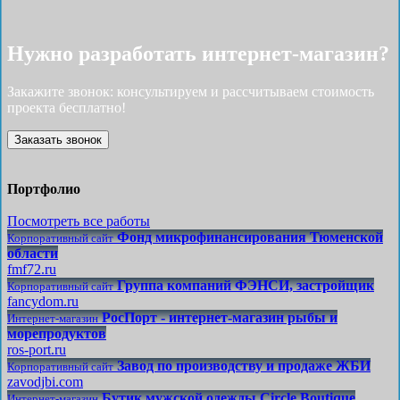
Нужно разработать интернет-магазин?
Закажите звонок: консультируем и рассчитываем стоимость
проекта бесплатно!
Заказать звонок
Портфолио
Посмотреть все работы
Фонд микрофинансирования Тюменской
Корпоративный сайт
области
fmf72.ru
Группа компаний ФЭНСИ, застройщик
Корпоративный сайт
fancydom.ru
РосПорт - интернет-магазин рыбы и
Интернет-магазин
морепродуктов
ros-port.ru
Завод по производству и продаже ЖБИ
Корпоративный сайт
zavodjbi.com
Бутик мужской одежды Circle Boutique
Интернет-магазин