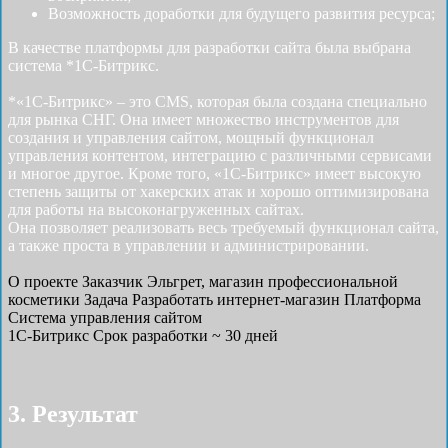
Возможность доработки для будущего развития ресурса;
В качестве платформы для разработки сайта была выбрана
система *1С-Битрикс.
*«1С-Битрикс» – это CMS, которая была создана специально
для рынка СНГ. Она имеет множество инструментов для
создания и управления сайтом, мощный функционал
управления контентом, интеграцию с различными сервисами
и многое другое. Кроме того, «1С-Битрикс» имеет высокую
степень защиты от хакерских атак и хорошо оптимизирована
для работы на высоконагруженных сайтах.
Она позволяет реализовать весь требуемый функционал сайта,
а также проста в управлении и администрировании.
О проекте
Заказчик
Эльгрет, магазин профессиональной
косметики
Задача
Разработать интернет-магазин
Платформа
Система управления сайтом
1С-Битрикс
Срок разработки
~ 30 дней
3. Результат